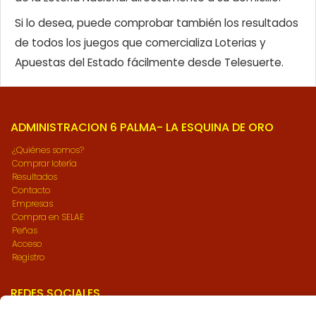
Si lo desea, puede comprobar también los resultados
de todos los juegos que comercializa Loterias y
Apuestas del Estado fácilmente desde Telesuerte.
ADMINISTRACION 6 PALMA- LA ESQUINA DE ORO
¿Quiénes somos?
Comprar lotería
Resultados
Contacto
Empresas
Compra en SELAE
Peñas
Acceso
Registro
REDES SOCIALES