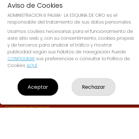
Aviso de Cookies
ADMINISTRACION 6 PALMA- LA ESQUINA DE ORO es el
CONTACTO
responsable del tratamiento de sus datos personales.
ADMINISTRACION DE LOTERIAS Nº6-PALMA DE MALLORCA -
Receptor Oficial 61515-TU LOTERIA SIN COMISIONES
Usamos cookies necesarias para el funcionamiento de
este sitio web y, con su consentimiento, cookies propias
971462258
pedidos@mallorcaloteria.com
y de terceros para analizar el tráfico y mostrar
publicidad según sus hábitos de navegación. Puede
AVDA ALEXANDRE ROSSELLO 18
CONFIGURAR
sus preferencias o consultar la Política de
PALMA DE MALLORCA, 07002
(Baleares) España
Cookies
AQUÍ
.
LEGAL
Aceptar
Rechazar
Aviso Legal
Política de Privacidad
Política de Cookies
Condiciones de Compra
Tienda de Lotería Nacional
Pago aceptado con tarjeta
Pago aceptado con Bizum